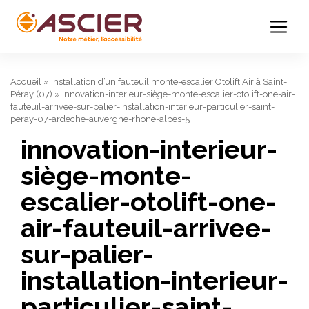
Accueil
»
Installation d’un fauteuil monte-escalier Otolift Air à Saint-
Péray (07)
»
innovation-interieur-siège-monte-escalier-otolift-one-air-
fauteuil-arrivee-sur-palier-installation-interieur-particulier-saint-
peray-07-ardeche-auvergne-rhone-alpes-5
innovation-interieur-
siège-monte-
escalier-otolift-one-
air-fauteuil-arrivee-
sur-palier-
installation-interieur-
particulier-saint-