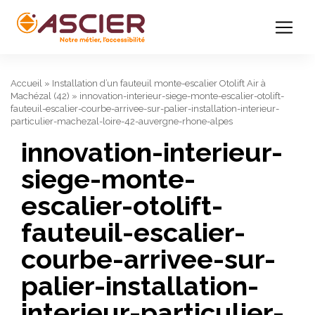
Accueil
»
Installation d’un fauteuil monte-escalier Otolift Air à
Machézal (42)
»
innovation-interieur-siege-monte-escalier-otolift-
fauteuil-escalier-courbe-arrivee-sur-palier-installation-interieur-
particulier-machezal-loire-42-auvergne-rhone-alpes
innovation-interieur-
siege-monte-
escalier-otolift-
fauteuil-escalier-
courbe-arrivee-sur-
palier-installation-
interieur-particulier-