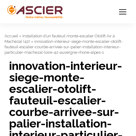
Accueil
»
Installation d’un fauteuil monte-escalier Otolift Air à
Machézal (42)
»
innovation-interieur-siege-monte-escalier-otolift-
fauteuil-escalier-courbe-arrivee-sur-palier-installation-interieur-
particulier-machezal-loire-42-auvergne-rhone-alpes-1
innovation-interieur-
siege-monte-
escalier-otolift-
fauteuil-escalier-
courbe-arrivee-sur-
palier-installation-
interieur-particulier-