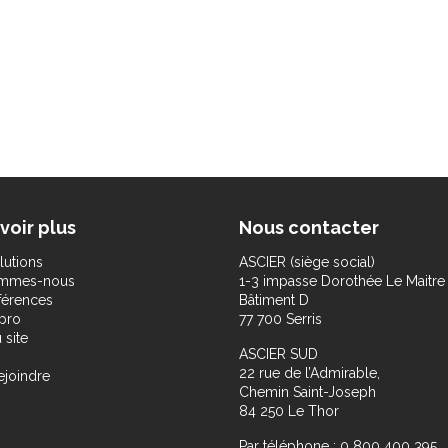
voir plus
Nous contacter
lutions
ASCIER (siège social)
ommes-nous
1-3 impasse Dorothée Le Maitre
férences
Bâtiment D
pro
77 700 Serris
 site
ASCIER SUD
22 rue de l’Admirable,
ejoindre
Chemin Saint-Joseph
84 250 Le Thor
Par téléphone : 0 800 400 395