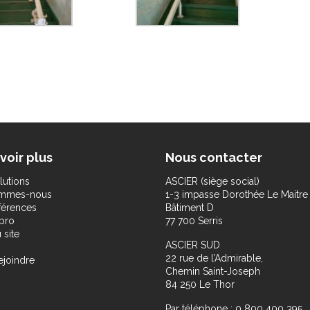
voir plus
Nous contacter
lutions
ASCIER (siège social)
ommes-nous
1-3 impasse Dorothée Le Maitre
férences
Bâtiment D
pro
77 700 Serris
 site
ASCIER SUD
22 rue de l’Admirable,
ejoindre
Chemin Saint-Joseph
84 250 Le Thor
Par téléphone : 0 800 400 395