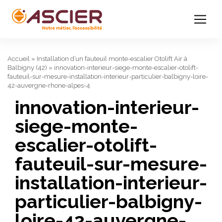
Accueil
»
Installation d’un fauteuil monte-escalier Otolift Air à
Balbigny (42)
»
innovation-interieur-siege-monte-escalier-otolift-
fauteuil-sur-mesure-installation-interieur-particulier-balbigny-loire-
42-auvergne-rhone-alpes-4
innovation-interieur-
siege-monte-
escalier-otolift-
fauteuil-sur-mesure-
installation-interieur-
particulier-balbigny-
loire-42-auvergne-