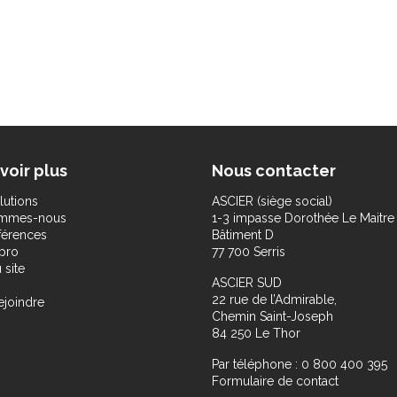
voir plus
Nous contacter
lutions
ASCIER (siège social)
ommes-nous
1-3 impasse Dorothée Le Maitre
férences
Bâtiment D
pro
77 700 Serris
 site
ASCIER SUD
22 rue de l’Admirable,
ejoindre
Chemin Saint-Joseph
84 250 Le Thor
Par téléphone : 0 800 400 395
Formulaire de contact