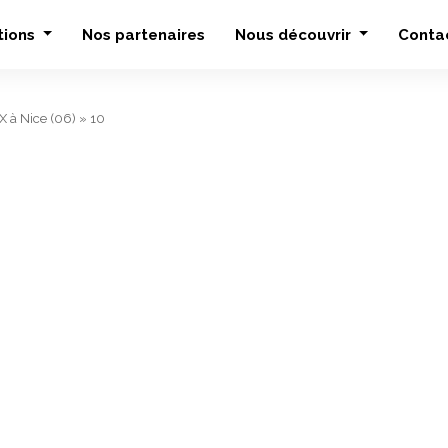
tions
Nos partenaires
Nous découvrir
Conta
 X à Nice (06)
»
10