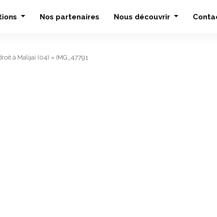
tions
Nos partenaires
Nous découvrir
Conta
roit à Malijai (04)
»
IMG_47791