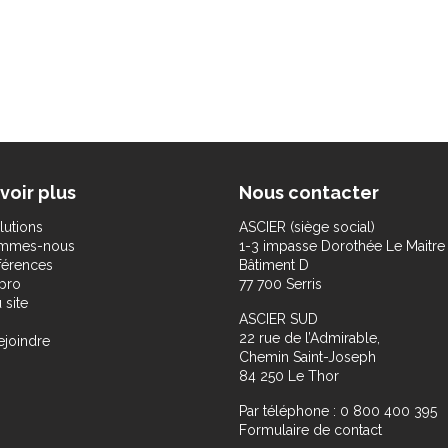
voir plus
Nous contacter
lutions
ASCIER (siège social)
ommes-nous
1-3 impasse Dorothée Le Maitre
férences
Bâtiment D
pro
77 700 Serris
 site
ASCIER SUD
22 rue de l’Admirable,
ejoindre
Chemin Saint-Joseph
84 250 Le Thor
Par téléphone : 0 800 400 395
Formulaire de contact