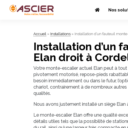
Nos solu
Accueil
»
Installations
»
Installation d’un fauteuil monte-
Installation d’un 
Elan droit à Cordel
Votre monte-escalier actuel Elan peut à tout
pivotement motorisé, repose-pieds rabattable
besoin immédiatement ou dans le futur, l’opt
chariot, contrairement à de nombreux autres
qualités.
Nous avons justement installé un siège Elan à
Le monte-escalier Elan offre une qualité exc
détails utiles tels que la possibilité de stati
du rail, ainsi qu’une largeur très compacte en 