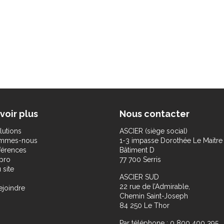
voir plus
Nous contacter
lutions
ASCIER (siège social)
ommes-nous
1-3 impasse Dorothée Le Maitre
férences
Bâtiment D
pro
77 700 Serris
 site
ASCIER SUD
22 rue de l’Admirable,
ejoindre
Chemin Saint-Joseph
84 250 Le Thor
Par téléphone : 0 800 400 395