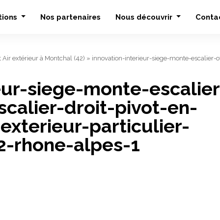
tions
Nos partenaires
Nous découvrir
Conta
t Air extérieur à Montchal (42)
»
innovation-interieur-siege-monte-escalier-oto
eur-siege-monte-escalier
scalier-droit-pivot-en-
exterieur-particulier-
2-rhone-alpes-1