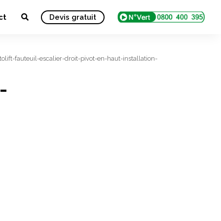
ct
Devis gratuit
lift-fauteuil-escalier-droit-pivot-en-haut-installation-
-