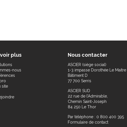
voir plus
Nous contacter
lutions
ASCIER (siège social)
ommes-nous
1-3 impasse Dorothée Le Maitre
férences
Bâtiment D
pro
77 700 Serris
 site
ASCIER SUD
22 rue de l’Admirable,
ejoindre
Chemin Saint-Joseph
84 250 Le Thor
Par téléphone : 0 800 400 395
Formulaire de contact