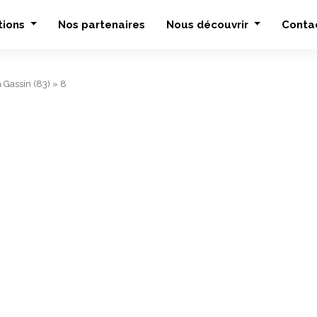
tions
Nos partenaires
Nous découvrir
Conta
à Gassin (83)
»
8