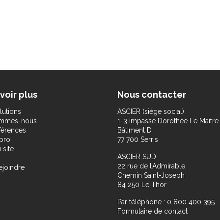
voir plus
Nous contacter
lutions
ASCIER (siège social)
ommes-nous
1-3 impasse Dorothée Le Maitre
férences
Bâtiment D
pro
77 700 Serris
 site
ASCIER SUD
22 rue de l’Admirable,
ejoindre
Chemin Saint-Joseph
84 250 Le Thor
Par téléphone : 0 800 400 395
Formulaire de contact