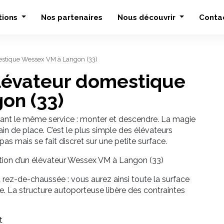
tions
Nos partenaires
Nous découvrir
Conta
mestique Wessex VM à Langon (33)
 élévateur domestique
on (33)
rtant le même service : monter et descendre. La magie
in de place. C’est le plus simple des élévateurs
as mais se fait discret sur une petite surface.
lation d’un élévateur Wessex VM à Langon (33)
rez-de-chaussée : vous aurez ainsi toute la surface
e. La structure autoporteuse libère des contraintes
t