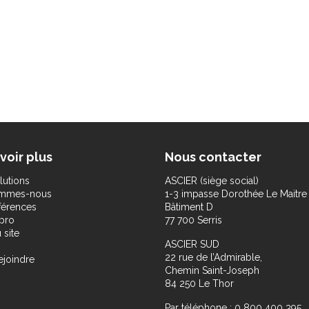
voir plus
Nous contacter
lutions
ASCIER (siège social)
ommes-nous
1-3 impasse Dorothée Le Maitre
férences
Bâtiment D
pro
77 700 Serris
 site
ASCIER SUD
22 rue de l’Admirable,
ejoindre
Chemin Saint-Joseph
84 250 Le Thor
Par téléphone : 0 800 400 395