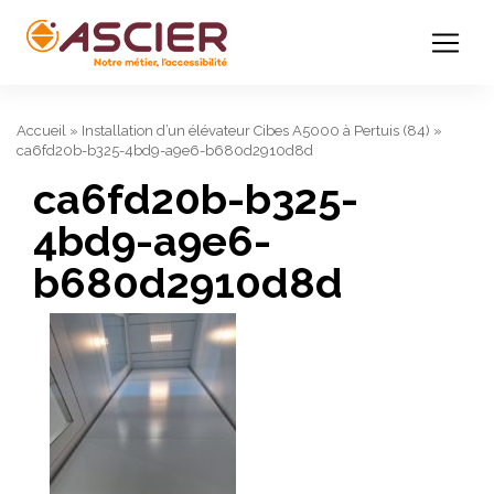
Accueil
»
Installation d’un élévateur Cibes A5000 à Pertuis (84)
»
ca6fd20b-b325-4bd9-a9e6-b680d2910d8d
ca6fd20b-b325-
4bd9-a9e6-
b680d2910d8d