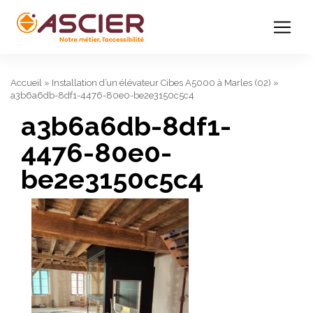
Accueil
»
Installation d’un élévateur Cibes A5000 à Marles (02)
»
a3b6a6db-8df1-4476-80e0-be2e3150c5c4
a3b6a6db-8df1-
4476-80e0-
be2e3150c5c4