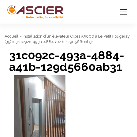
Accueil
»
Installation d’un élévateur Cibes A5000 à Le Petit Fougeray
(35)
»
31c092c-493a-4884-a41b-129d5660ab31
31c092c-493a-4884-
a41b-129d5660ab31