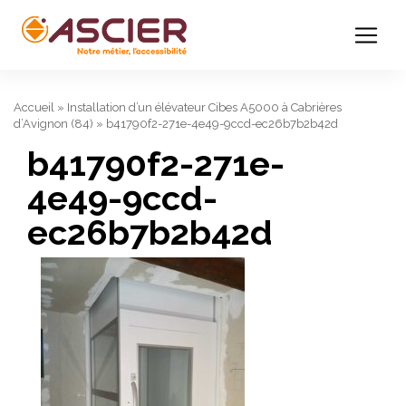
Accueil
»
Installation d’un élévateur Cibes A5000 à Cabrières
d’Avignon (84)
»
b41790f2-271e-4e49-9ccd-ec26b7b2b42d
b41790f2-271e-
4e49-9ccd-
ec26b7b2b42d