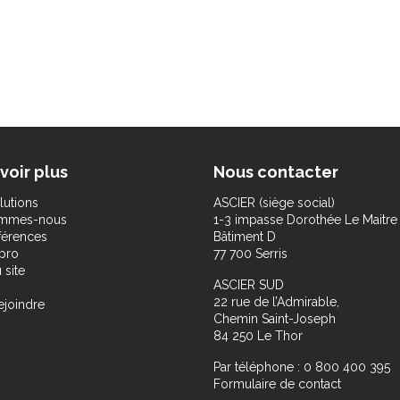
voir plus
Nous contacter
lutions
ASCIER (siège social)
ommes-nous
1-3 impasse Dorothée Le Maitre
férences
Bâtiment D
pro
77 700 Serris
 site
ASCIER SUD
22 rue de l’Admirable,
ejoindre
Chemin Saint-Joseph
84 250 Le Thor
Par téléphone : 0 800 400 395
Formulaire de contact