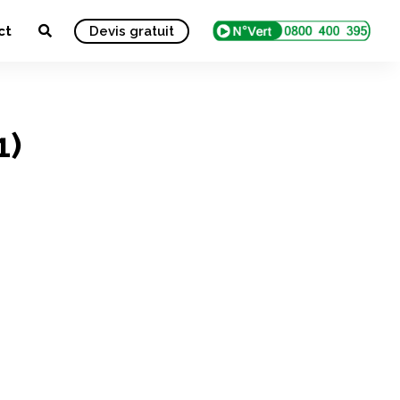
ct
Devis gratuit
1)