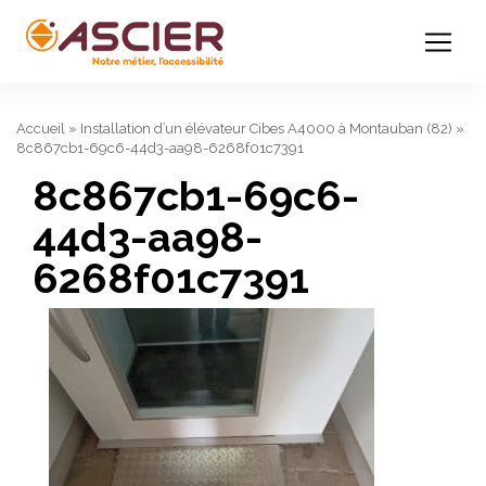
Accueil
»
Installation d’un élévateur Cibes A4000 à Montauban (82)
»
8c867cb1-69c6-44d3-aa98-6268f01c7391
8c867cb1-69c6-
44d3-aa98-
6268f01c7391