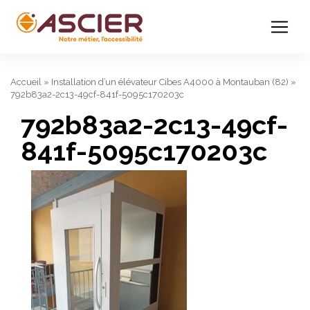
Accueil
»
Installation d’un élévateur Cibes A4000 à Montauban (82)
»
792b83a2-2c13-49cf-841f-5095c170203c
792b83a2-2c13-49cf-
841f-5095c170203c