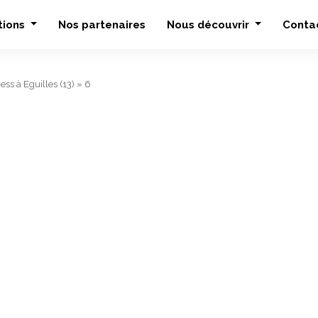
tions
Nos partenaires
Nous découvrir
Conta
ess à Eguilles (13)
»
6