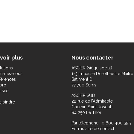
voir plus
Nous contacter
lutions
ASCIER (siège social)
ommes-nous
1-3 impasse Dorothée Le Maitre
férences
Bâtiment D
pro
77 700 Serris
 site
ASCIER SUD
22 rue de l’Admirable,
ejoindre
Chemin Saint-Joseph
84 250 Le Thor
Par téléphone : 0 800 400 395
Formulaire de contact