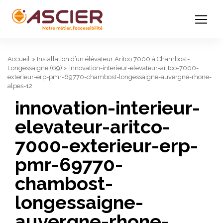
Accueil
»
Installation d’un élévateur Aritco 7000 à Chambost-
Longessaigne (69)
»
innovation-interieur-elevateur-aritco-7000-
exterieur-erp-pmr-69770-chambost-longessaigne-auvergne-rhone-
alpes-12
innovation-interieur-
elevateur-aritco-
7000-exterieur-erp-
pmr-69770-
chambost-
longessaigne-
auvergne-rhone-