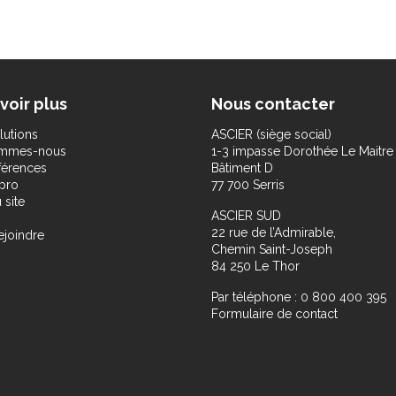
voir plus
Nous contacter
lutions
ASCIER (siège social)
ommes-nous
1-3 impasse Dorothée Le Maitre
férences
Bâtiment D
pro
77 700 Serris
 site
ASCIER SUD
22 rue de l’Admirable,
ejoindre
Chemin Saint-Joseph
84 250 Le Thor
Par téléphone : 0 800 400 395
Formulaire de contact