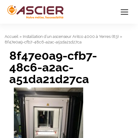
Accueil
»
Installation d’un ascenseur Aritco 4000 à Yerres (83)
»
8f47e0a9-cfb7-48c6-a2ac-a51da21d27ca
8f47e0a9-cfb7-
48c6-a2ac-
a51da21d27ca