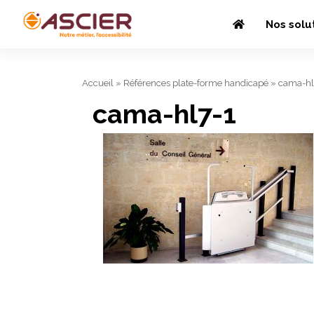
Nos solu
Accueil
»
Références plate-forme handicapé
»
cama-hl
cama-hl7-1