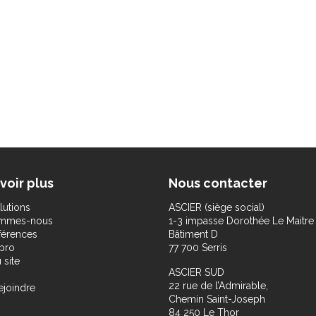
voir plus
Nous contacter
lutions
ASCIER (siège social)
ommes-nous
1-3 impasse Dorothée Le Maitre
férences
Bâtiment D
pro
77 700 Serris
 site
ASCIER SUD
22 rue de l’Admirable,
ejoindre
Chemin Saint-Joseph
84 250 Le Thor