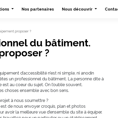
tions
Nos partenaires
Nous découvrir
Conta
quipement proposer ?
ionnel du bâtiment.
proposer ?
ipement d’accessibilité n’est ni simple, ni anodin
tes un professionnel du bâtiment. La personne dite à
e est au coeur du sujet. On l’oublie souvent.
 les choses ensemble avec bon sens.
rojet à nous soumettre ?
 est de nous envoyer croquis, plan et photos
r avoir la meilleure vue d’ensemble du site à équiper.
s travaillez pour un particulier ou un établissement