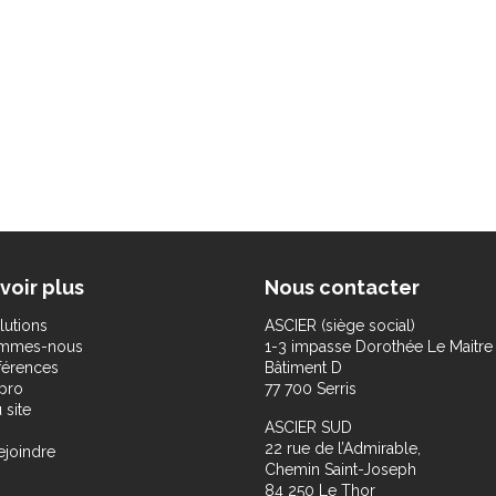
voir plus
Nous contacter
lutions
ASCIER (siège social)
ommes-nous
1-3 impasse Dorothée Le Maitre
férences
Bâtiment D
pro
77 700 Serris
 site
ASCIER SUD
22 rue de l’Admirable,
ejoindre
Chemin Saint-Joseph
84 250 Le Thor