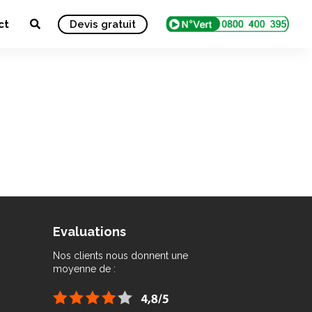
ct
Devis gratuit
Evaluations
Nos clients nous donnent une
moyenne de :