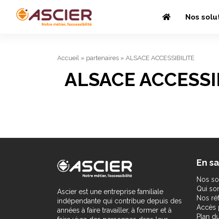
Nos solu
Accueil
»
partenaires
»
ALSACE ACCESSIBILITE
ALSACE ACCESSI
En sa
Nos so
Qui s
Ascier est une entreprise familiale
Nos ré
indépendante qui contribue depuis des
Accès 
années à faire travailler, à former et à
Plan du