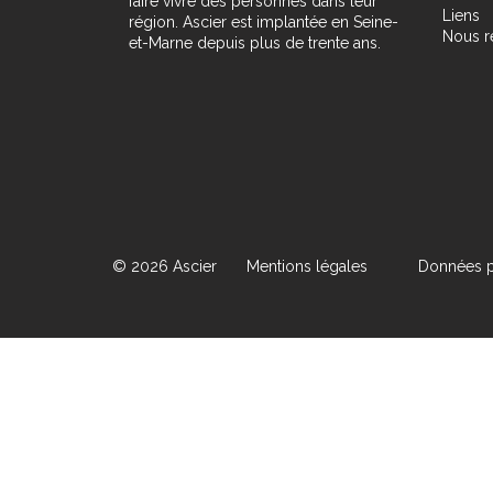
faire vivre des personnes dans leur
Liens
région. Ascier est implantée en Seine-
Nous r
et-Marne depuis plus de trente ans.
© 2026 Ascier
Mentions légales
Données p