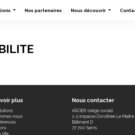
tions
Nos partenaires
Nous découvrir
Conta
BILITE
voir plus
Nous contacter
lutions
ASCIER (siège social)
ommes-nous
1-3 impasse Dorothée Le Maitre
férences
Bâtiment D
pro
77 700 Serris
 site