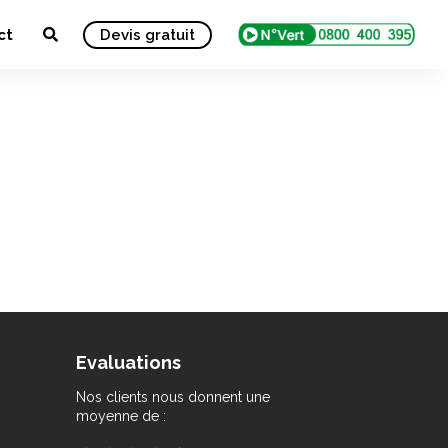
ct
Devis gratuit
Evaluations
Nos clients nous donnent une
moyenne de :