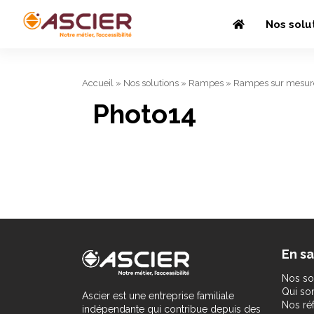
Nos solu
Accueil
»
Nos solutions
»
Rampes
»
Rampes sur mesur
Photo14
En sa
Nos so
Qui s
Ascier est une entreprise familiale
Nos ré
indépendante qui contribue depuis des