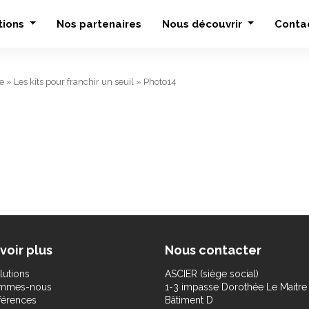
tions
Nos partenaires
Nous découvrir
Conta
e
»
Les kits pour franchir un seuil
»
Photo14
voir plus
Nous contacter
lutions
ASCIER (siège social)
ommes-nous
1-3 impasse Dorothée Le Maitre
férences
Bâtiment D