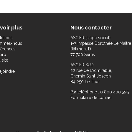
voir plus
Nous contacter
lutions
ASCIER (siège social)
ommes-nous
1-3 impasse Dorothée Le Maitre
férences
Bâtiment D
pro
77 700 Serris
 site
ASCIER SUD
22 rue de l’Admirable,
ejoindre
Chemin Saint-Joseph
84 250 Le Thor
Par téléphone : 0 800 400 395
Formulaire de contact