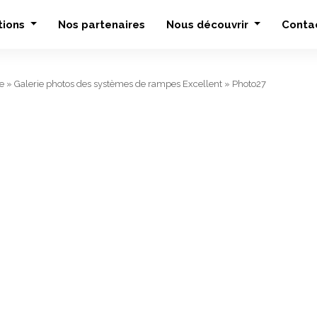
tions
Nos partenaires
Nous découvrir
Conta
e
»
Galerie photos des systèmes de rampes Excellent
»
Photo27