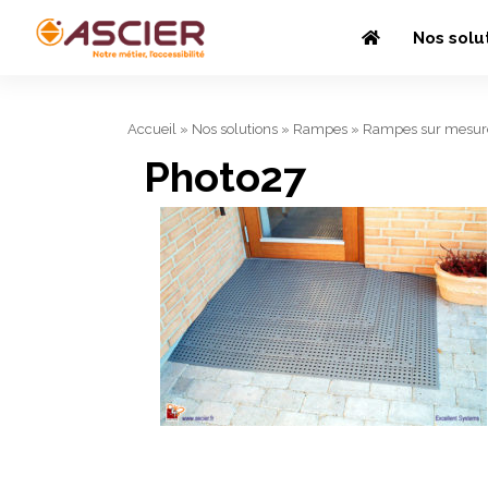
Nos solu
Accueil
»
Nos solutions
»
Rampes
»
Rampes sur mesur
Photo27