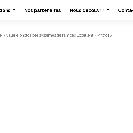
tions
Nos partenaires
Nous découvrir
Conta
e
»
Galerie photos des systèmes de rampes Excellent
»
Photo18