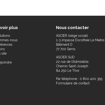
voir plus
Nous contacter
lutions
ASCIER (siège social)
ommes-nous
1-3 impasse Dorothée Le Maitre
férences
Bâtiment D
pro
77 700 Serris
 site
ASCIER SUD
22 rue de l’Admirable,
ejoindre
Chemin Saint-Joseph
84 250 Le Thor
Par téléphone : 0 800 400 395
Formulaire de contact