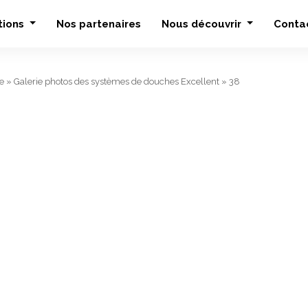
tions
Nos partenaires
Nous découvrir
Conta
e
»
Galerie photos des systèmes de douches Excellent
»
38