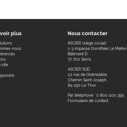
voir plus
Nous contacter
lutions
ASCIER (siège social)
ommes-nous
1-3 impasse Dorothée Le Maitre
férences
Bâtiment D
pro
77 700 Serris
 site
ASCIER SUD
22 rue de l’Admirable,
ejoindre
Chemin Saint-Joseph
84 250 Le Thor
Par téléphone : 0 800 400 395
Formulaire de contact