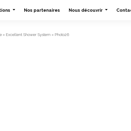
tions
Nos partenaires
Nous découvrir
Conta
e
»
Excellent Shower System
»
Photo26