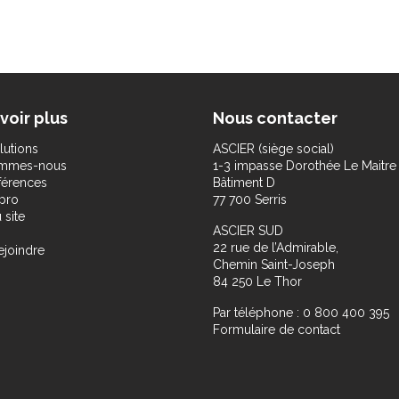
voir plus
Nous contacter
lutions
ASCIER (siège social)
ommes-nous
1-3 impasse Dorothée Le Maitre
férences
Bâtiment D
pro
77 700 Serris
 site
ASCIER SUD
22 rue de l’Admirable,
ejoindre
Chemin Saint-Joseph
84 250 Le Thor
Par téléphone : 0 800 400 395
Formulaire de contact