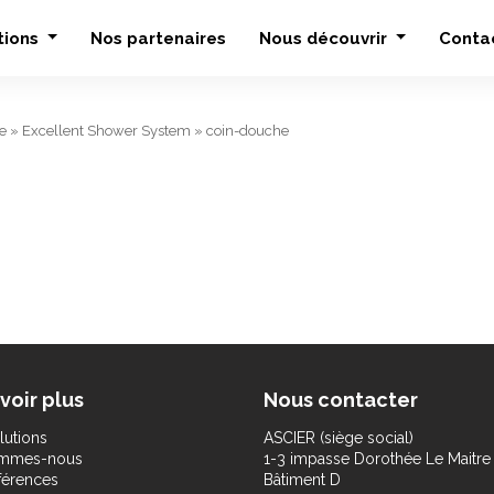
tions
Nos partenaires
Nous découvrir
Conta
e
»
Excellent Shower System
»
coin-douche
voir plus
Nous contacter
lutions
ASCIER (siège social)
ommes-nous
1-3 impasse Dorothée Le Maitre
férences
Bâtiment D