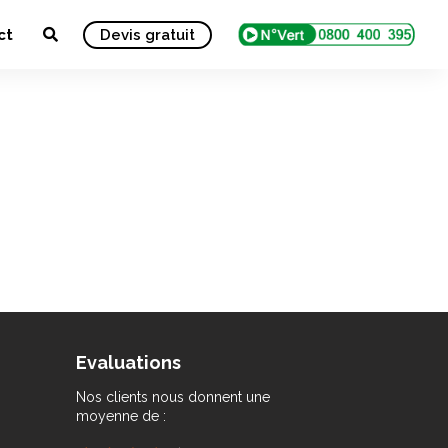
ct
Devis gratuit
Evaluations
Nos clients nous donnent une
moyenne de :