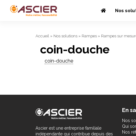
Nos solu
Accueil
»
Nos solutions
»
Rampes
»
Rampes sur mesur
coin-douche
coin-douche
En sa
Nos so
Qui s
Ascier est une entreprise familiale
Nos ré
indépendante qui contribue depuis des