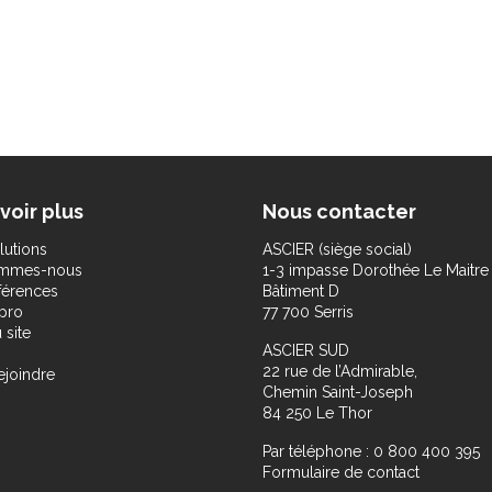
voir plus
Nous contacter
lutions
ASCIER (siège social)
ommes-nous
1-3 impasse Dorothée Le Maitre
férences
Bâtiment D
pro
77 700 Serris
 site
ASCIER SUD
22 rue de l’Admirable,
ejoindre
Chemin Saint-Joseph
84 250 Le Thor
Par téléphone : 0 800 400 395
Formulaire de contact