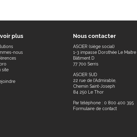
voir plus
Nous contacter
lutions
ASCIER (siège social)
ommes-nous
1-3 impasse Dorothée Le Maitre
férences
Bâtiment D
pro
77 700 Serris
 site
ASCIER SUD
22 rue de l’Admirable,
ejoindre
Chemin Saint-Joseph
84 250 Le Thor
Par téléphone : 0 800 400 395
Formulaire de contact