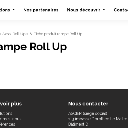
tions
Nos partenaires
Nous découvrir
Conta
»
Axsol Roll Up
»
8. Fiche produit rampe Roll Up
rampe Roll Up
voir plus
Nous contacter
lutions
ASCIER (siège social)
ommes-nous
1-3 impasse Dorothée Le Maitre
férences
Bâtiment D