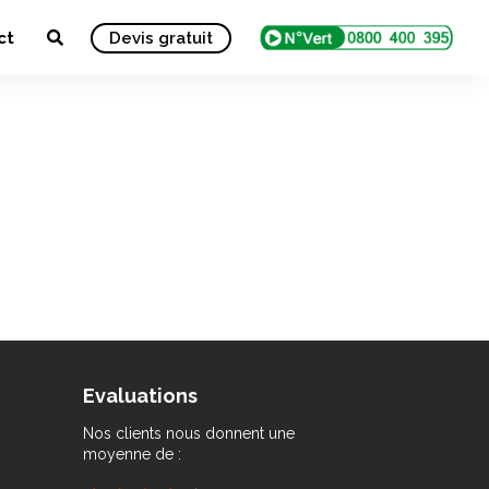
ct
Devis gratuit
Evaluations
Nos clients nous donnent une
moyenne de :