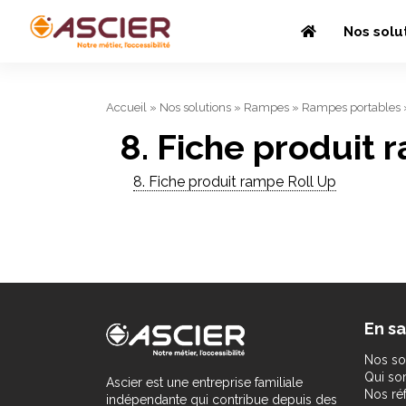
Nos solu
Accueil
»
Nos solutions
»
Rampes
»
Rampes portables
8. Fiche produit 
8. Fiche produit rampe Roll Up
En sa
Nos so
Qui s
Ascier est une entreprise familiale
Nos ré
indépendante qui contribue depuis des