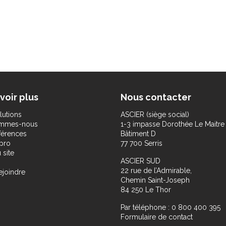
voir plus
Nous contacter
lutions
ASCIER (siège social)
ommes-nous
1-3 impasse Dorothée Le Maitre
férences
Bâtiment D
pro
77 700 Serris
 site
ASCIER SUD
22 rue de l’Admirable,
ejoindre
Chemin Saint-Joseph
84 250 Le Thor
Par téléphone : 0 800 400 395
Formulaire de contact