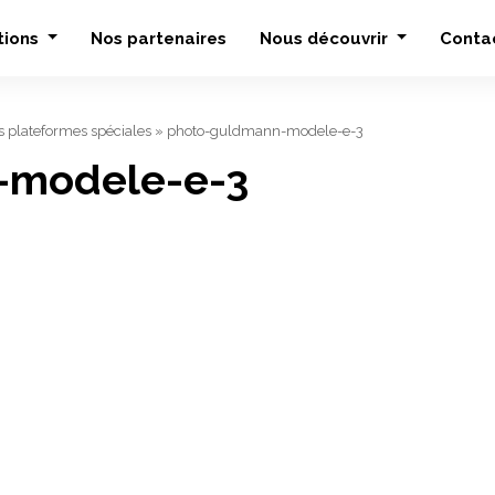
tions
Nos partenaires
Nous découvrir
Conta
s plateformes spéciales
»
photo-guldmann-modele-e-3
-modele-e-3