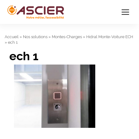
Accueil
»
Nos solutions
»
Montes-Charges
»
Hidral Monte-Voiture ECH
»
ech 1
ech 1