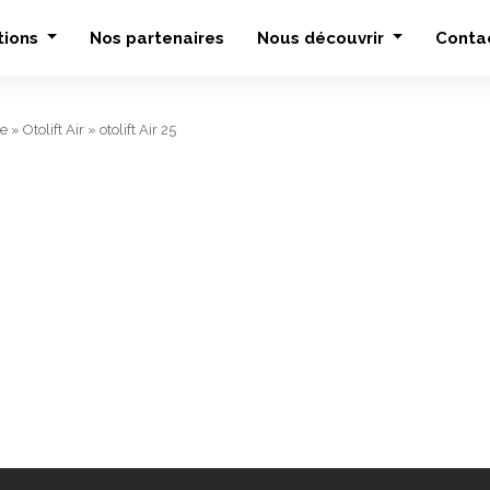
tions
Nos partenaires
Nous découvrir
Conta
be
»
Otolift Air
»
otolift Air 25