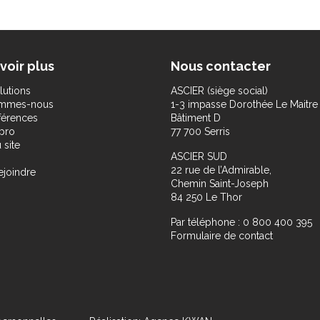
voir plus
Nous contacter
lutions
ASCIER (siège social)
ommes-nous
1-3 impasse Dorothée Le Maitre
férences
Bâtiment D
pro
77 700 Serris
 site
ASCIER SUD
22 rue de l’Admirable,
ejoindre
Chemin Saint-Joseph
84 250 Le Thor
Par téléphone : 0 800 400 395
Formulaire de contact