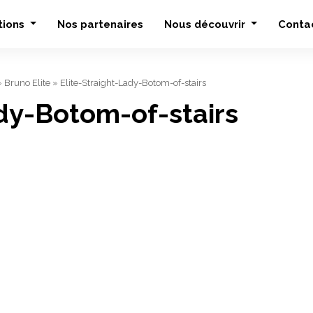
tions
Nos partenaires
Nous découvrir
Conta
»
Bruno Elite
»
Elite-Straight-Lady-Botom-of-stairs
ady-Botom-of-stairs