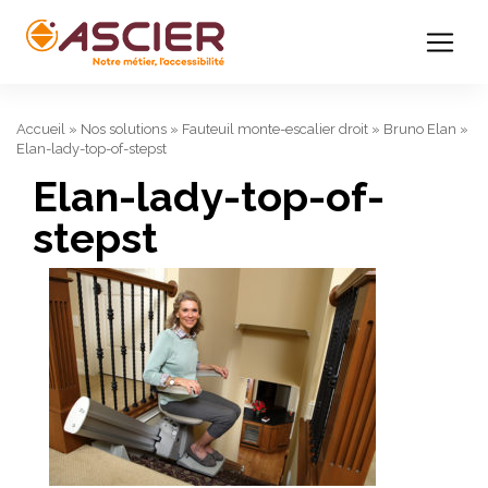
Accueil
»
Nos solutions
»
Fauteuil monte-escalier droit
»
Bruno Elan
»
Elan-lady-top-of-stepst
Elan-lady-top-of-
stepst