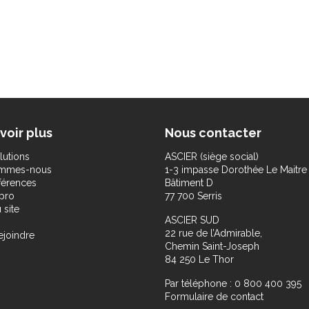
voir plus
Nous contacter
lutions
ASCIER (siège social)
ommes-nous
1-3 impasse Dorothée Le Maitre
férences
Bâtiment D
pro
77 700 Serris
 site
ASCIER SUD
22 rue de l’Admirable,
ejoindre
Chemin Saint-Joseph
84 250 Le Thor
Par téléphone : 0 800 400 395
Formulaire de contact