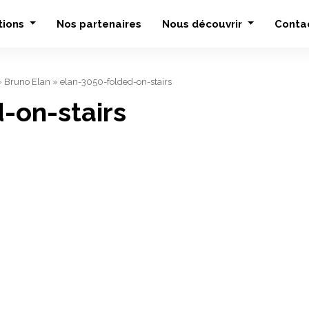
tions
Nos partenaires
Nous découvrir
Conta
»
Bruno Elan
»
elan-3050-folded-on-stairs
-on-stairs