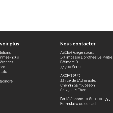
voir plus
Nous contacter
lutions
ASCIER (siège social)
ommes-nous
1-3 impasse Dorothée Le Maitre
férences
Bâtiment D
pro
77 700 Serris
 site
ASCIER SUD
22 rue de l’Admirable,
ejoindre
Chemin Saint-Joseph
84 250 Le Thor
Par téléphone : 0 800 400 395
Formulaire de contact