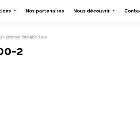
tions
Nos partenaires
Nous découvrir
Conta
0
»
photo-cibes-a6000-2
00-2