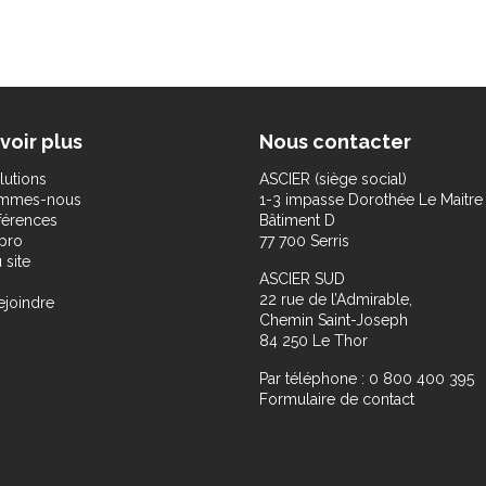
voir plus
Nous contacter
lutions
ASCIER (siège social)
ommes-nous
1-3 impasse Dorothée Le Maitre
férences
Bâtiment D
pro
77 700 Serris
 site
ASCIER SUD
22 rue de l’Admirable,
ejoindre
Chemin Saint-Joseph
84 250 Le Thor
Par téléphone : 0 800 400 395
Formulaire de contact