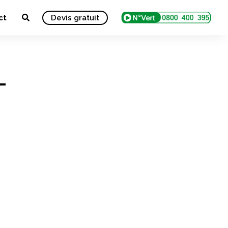
ct
Devis gratuit
-