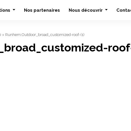
tions
Nos partenaires
Nous découvrir
Conta
0
»
Runhem.Outdoor_broad_customized-roof-(1)
broad_customized-roof