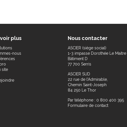
voir plus
Nous contacter
lutions
ASCIER (siège social)
ommes-nous
1-3 impasse Dorothée Le Maitre
férences
Bâtiment D
pro
77 700 Serris
 site
ASCIER SUD
22 rue de l’Admirable,
ejoindre
Chemin Saint-Joseph
84 250 Le Thor
Par téléphone : 0 800 400 395
Formulaire de contact