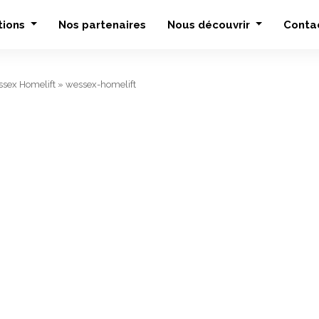
tions
Nos partenaires
Nous découvrir
Conta
sex Homelift
»
wessex-homelift