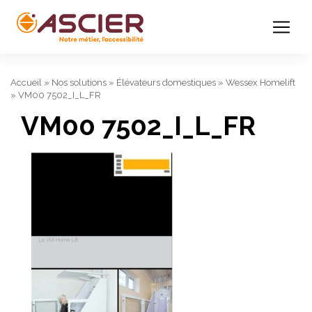
Accueil
»
Nos solutions
»
Élévateurs domestiques
»
Wessex Homelift
»
VM00 7502_I_L_FR
VM00 7502_I_L_FR