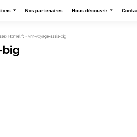
tions
Nos partenaires
Nous découvrir
Conta
sex Homelift
»
vm-voyage-assis-big
-big