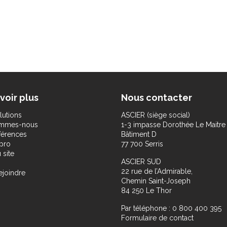
voir plus
Nous contacter
lutions
ASCIER (siège social)
ommes-nous
1-3 impasse Dorothée Le Maitre
férences
Bâtiment D
pro
77 700 Serris
 site
ASCIER SUD
22 rue de l’Admirable,
ejoindre
Chemin Saint-Joseph
84 250 Le Thor
Par téléphone : 0 800 400 395
Formulaire de contact