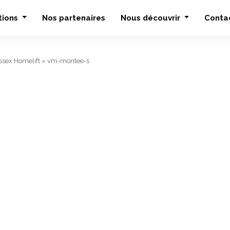
tions
Nos partenaires
Nous découvrir
Conta
sex Homelift
»
vm-montee-s