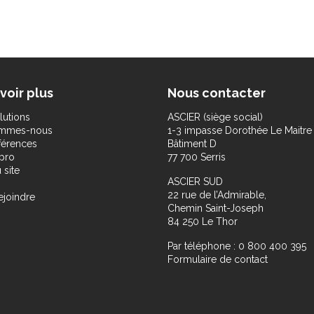
voir plus
Nous contacter
lutions
ASCIER (siège social)
ommes-nous
1-3 impasse Dorothée Le Maitre
férences
Bâtiment D
pro
77 700 Serris
 site
ASCIER SUD
22 rue de l’Admirable,
ejoindre
Chemin Saint-Joseph
84 250 Le Thor
Par téléphone : 0 800 400 395
Formulaire de contact