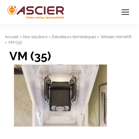
Accueil
»
Nos solutions
»
Élévateurs domestiques
»
Wessex Homelift
»
VM (35)
VM (35)