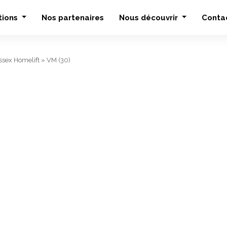
tions
Nos partenaires
Nous découvrir
Conta
sex Homelift
»
VM (30)