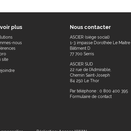
voir plus
Nous contacter
lutions
ASCIER (siège social)
ommes-nous
1-3 impasse Dorothée Le Maitre
férences
Bâtiment D
pro
77 700 Serris
 site
ASCIER SUD
22 rue de l’Admirable,
ejoindre
Chemin Saint-Joseph
84 250 Le Thor
Par téléphone : 0 800 400 395
Formulaire de contact